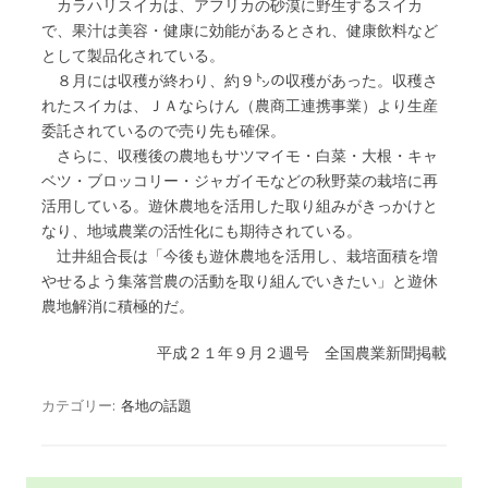
カラハリスイカは、アフリカの砂漠に野生するスイカ
で、果汁は美容・健康に効能があるとされ、健康飲料など
として製品化されている。
８月には収穫が終わり、約９㌧の収穫があった。収穫さ
れたスイカは、ＪＡならけん（農商工連携事業）より生産
委託されているので売り先も確保。
さらに、収穫後の農地もサツマイモ・白菜・大根・キャ
ベツ・ブロッコリー・ジャガイモなどの秋野菜の栽培に再
活用している。遊休農地を活用した取り組みがきっかけと
なり、地域農業の活性化にも期待されている。
辻井組合長は「今後も遊休農地を活用し、栽培面積を増
やせるよう集落営農の活動を取り組んでいきたい」と遊休
農地解消に積極的だ。
平成２１年９月２週号 全国農業新聞掲載
カテゴリー:
各地の話題