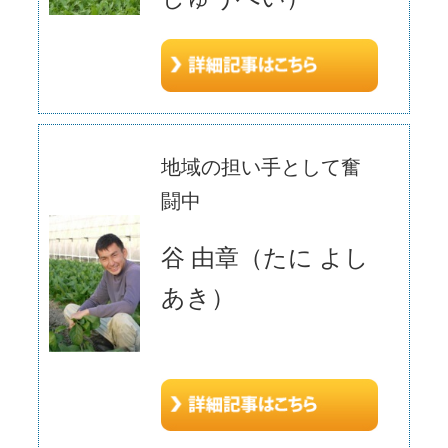
地域の担い手として奮
闘中
谷 由章（たに よし
あき）