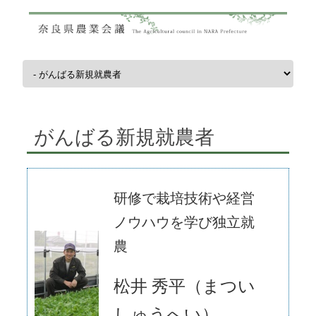
コンテンツへスキップ
がんばる新規就農者
研修で栽培技術や経営
ノウハウを学び独立就
農
松井 秀平（まつい
しゅうへい）