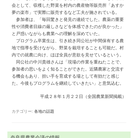
会として、収穫した野菜を村内の農産物等販売所「あすか
夢の楽市」で実際に販売するなど工夫が施されている。
参加者は、「毎回驚きと発見の連続でした。農薬の重要
性や消費者目線の厳しさなどを体感できたのが良かった」
と戸惑いながらも農業への理解を深めていた。
プログラム卒業生は、引き続き同公社が中間保有する農
地で指導を受けながら、野菜を栽培することも可能だ。村
内での就農に向け、ほぼ全員が意欲を見せているという。
同公社の中川貴雄さんは「現場の作業を重ねたことで、
参加者の思いをよく知ることができた。近隣農家と交流す
る機会もあり、担い手を育成する場として有効だと感じ
た。今後もプログラムを継続していきたい」と意気込む。
平成２８年１月２２日（全国農業新聞掲載）
カテゴリー:
各地の話題
奈良県農業会議の情報