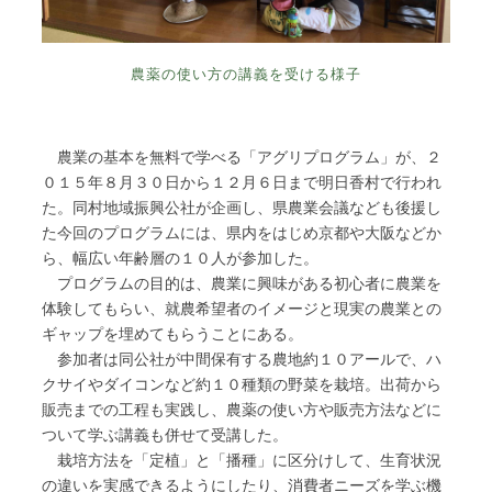
農薬の使い方の講義を受ける様子
農業の基本を無料で学べる「アグリプログラム」が、２
０１５年８月３０日から１２月６日まで明日香村で行われ
た。同村地域振興公社が企画し、県農業会議なども後援し
た今回のプログラムには、県内をはじめ京都や大阪などか
ら、幅広い年齢層の１０人が参加した。
プログラムの目的は、農業に興味がある初心者に農業を
体験してもらい、就農希望者のイメージと現実の農業との
ギャップを埋めてもらうことにある。
参加者は同公社が中間保有する農地約１０アールで、ハ
クサイやダイコンなど約１０種類の野菜を栽培。出荷から
販売までの工程も実践し、農薬の使い方や販売方法などに
ついて学ぶ講義も併せて受講した。
栽培方法を「定植」と「播種」に区分けして、生育状況
の違いを実感できるようにしたり、消費者ニーズを学ぶ機