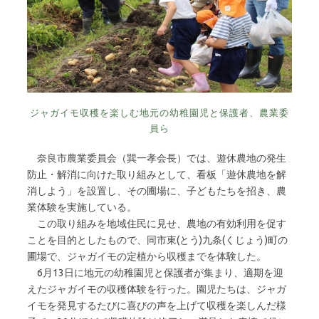
ジャガイモ収穫を楽しむ地元の幼稚園児と保護者、農業委
員ら
奈良市農業委員会（巽一孝会長）では、遊休農地の発生
防止・解消に向けた取り組みとして、看板「遊休農地を解
消しよう」を設置し、その圃場に、子どもたちを招き、農
業体験を実施している。
この取り組みを地域住民に見せ、農地の有効利用を促す
ことを目的としたもので、同市東(とう)九条(くじょう)町の
圃場で、ジャガイモの定植から収穫までを体験した。
6月13日に地元の幼稚園児と保護者が集まり、適期を迎
えたジャガイモの収穫体験を行った。園児たちは、ジャガ
イモを発見するたびに喜びの声を上げて収穫を楽しんだ様