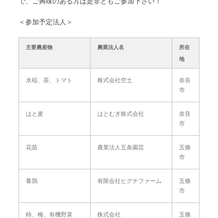
で、ご興味のある方は是非ともご参加下さい！
＜参加予定法人＞
主要農産物
農業法人名
所在
地
水稲、茶、トマト
株式会社空土
奈良
市
はと麦
はとむぎ株式会社
奈良
市
花苗
農業法人五条園芸
五條
市
養鶏
有限会社ヒグチファーム
五條
市
柿、梅、有機野菜
株式会社
五條