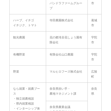
パンドラファームグルー
市
プ
ハーブ、イチゴ
寺田農園株式会社
葛城
イチジク、トマト
市
観光農園
花の郷滝谷花しょう園有
宇陀
限会社
市
有機野菜
有限会社山口農園
宇陀
市
野菜
マルヒロフーズ株式会社
広陵
町
なら就業・就農ブー
奈良県担い手・
奈良
ス
農地マネジメント課
県
・独立就農相談
・県内就業相談
奈良県農業会議
・インターシップ体